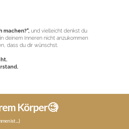
ch machen?",
und vielleicht denkst du
nd in deinem Inneren nicht anzukommen
n, dass du dir wünschst.
ht.
rstand.
erem Körper🧐
en ist ...)