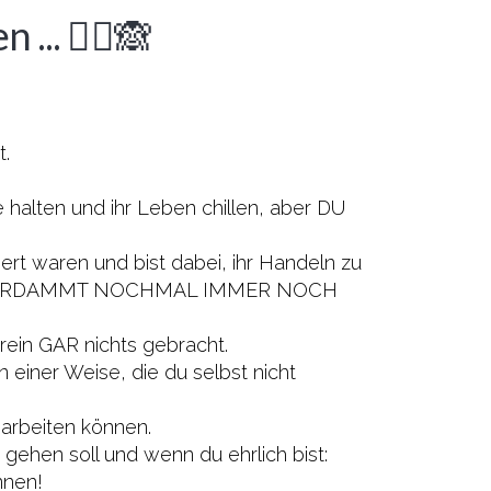
n ...
🤷‍♀️🙈
st.
e halten und ihr Leben chillen, aber DU
iert waren und bist dabei, ihr Handeln zu
 dich VERDAMMT NOCHMAL IMMER NOCH
as rein GAR nichts gebracht.
n einer Weise, die du selbst nicht
h arbeiten können.
 gehen soll und wenn du ehrlich bist:
nnen!